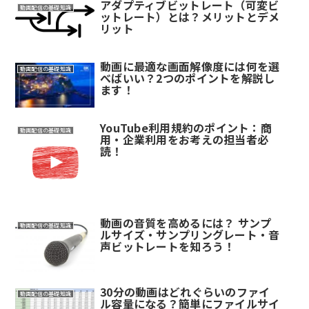
アダプティブビットレート（可変ビ
動画配信の基礎知識
ットレート）とは？メリットとデメ
リット
動画に最適な画面解像度には何を選
動画配信の基礎知識
べばいい？2つのポイントを解説し
ます！
YouTube利用規約のポイント：商
動画配信の基礎知識
用・企業利用をお考えの担当者必
読！
動画の音質を高めるには？ サンプ
動画配信の基礎知識
ルサイズ・サンプリングレート・音
声ビットレートを知ろう！
30分の動画はどれぐらいのファイ
動画配信の基礎知識
ル容量になる？簡単にファイルサイ