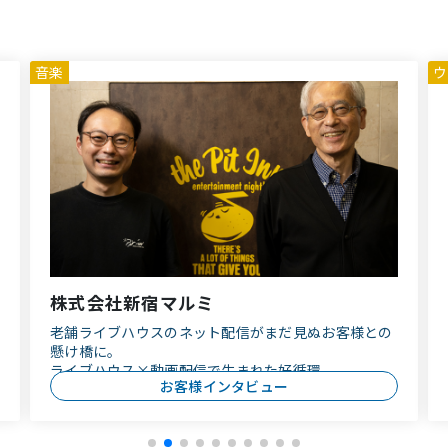
音楽
ウ
株式会社新宿マルミ
老舗ライブハウスのネット配信がまだ見ぬお客様との
懸け橋に。
ライブハウス×動画配信で生まれた好循環。
お客様インタビュー