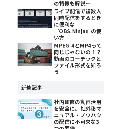
の特徴も解説～
ライブ配信で複数人
同時配信をするとき
に便利な
『OBS.Ninja』の使
い方
MPEG-4とMP4って
同じじゃないの！？
動画のコーデックと
ファイル形式を知ろ
う
新着記事
社内研修の動画活用
を安全に。社外秘マ
ニュアル・ノウハウ
の配信に不可欠な3
つの要件