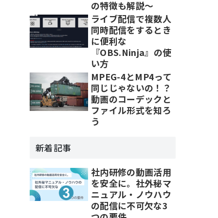
の特徴も解説～
ライブ配信で複数人
同時配信をするとき
に便利な
『OBS.Ninja』の使
い方
MPEG-4とMP4って
同じじゃないの！？
動画のコーデックと
ファイル形式を知ろ
う
新着記事
社内研修の動画活用
を安全に。社外秘マ
ニュアル・ノウハウ
の配信に不可欠な3
つの要件