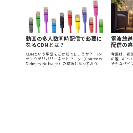
動画の多人数同時配信で必要に
電波放送
なるCDNとは？
配信の違
CDNという単語をご存知でしょうか？ コン
今回は、電
テンツデリバリーネットワーク（Contents
の違いにつ
Delivery Network）の略語となっており、
そもなぜイ
インターネット上のサーバーに保管されてい
のか、電波
るデータを、多数のユーザーに同時に転送す
にどのよう
る場合に必要と...
みます。